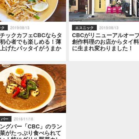
ック
2019/08/13
エスニック
2019/08/13
チックカフェCBCならタ
CBCがリニューアルオー
初心者でも楽しめる！薄
創作料理のお店からタイ料
上げたパッタイがうまか
に生まれ変わりました！
・バー
2018/11/18
ングバー「CBC」のラン
菜がたっぷり食べられて