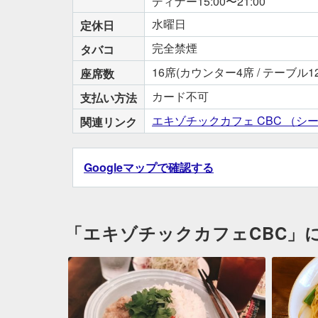
ディナー15:00〜21:00
水曜日
定休日
完全禁煙
タバコ
16席(カウンター4席 / テーブル1
座席数
カード不可
支払い方法
エキゾチックカフェ CBC （シービ
関連リンク
Googleマップで確認する
「エキゾチックカフェCBC」