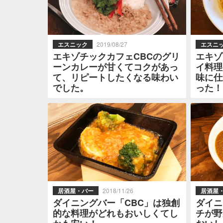
エスニック
2019/08/27
エスニ
エキゾチックカフェCBCのグリ
エキゾ
ーンカレーが甘くてコクがあっ
イ料理
て、リピートしたくなる味わい
味に仕
でした。
った！
居酒屋・バー
2018/11/26
居酒屋
ダイニングバー「CBC」は独創
ダイニ
的な料理がどれもおいしくてし
チが野