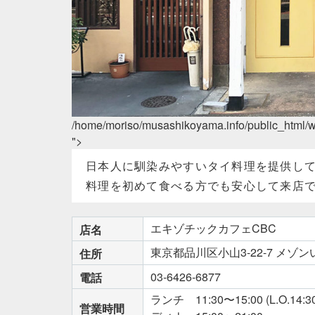
/home/moriso/musashikoyama.info/public_html/
">
日本人に馴染みやすいタイ料理を提供し
料理を初めて食べる方でも安心して来店
エキゾチックカフェCBC
店名
東京都品川区小山3-22-7 メゾ
住所
03-6426-6877
電話
ランチ 11:30〜15:00 (L.O.14:30
営業時間