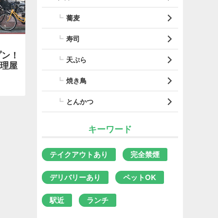
蕎麦
寿司
プン！
天ぷら
理屋
焼き鳥
とんかつ
キーワード
テイクアウトあり
完全禁煙
デリバリーあり
ペットOK
駅近
ランチ