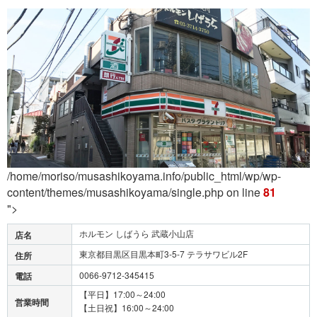
/home/moriso/musashikoyama.info/public_html/wp/wp-
content/themes/musashikoyama/single.php on line
81
">
ホルモン しばうら 武蔵小山店
店名
東京都目黒区目黒本町3-5-7 テラサワビル2F
住所
0066-9712-345415
電話
【平日】17:00～24:00
営業時間
【土日祝】16:00～24:00