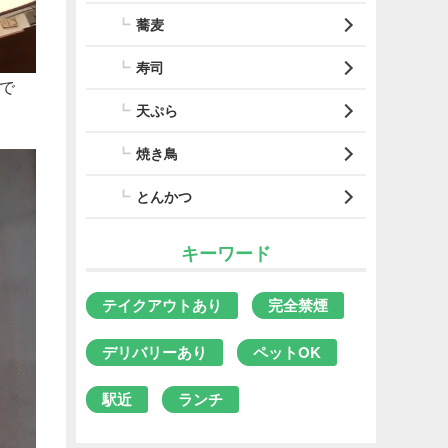
蕎麦
寿司
で
天ぷら
焼き鳥
とんかつ
キーワード
テイクアウトあり
完全禁煙
デリバリーあり
ペットOK
駅近
ランチ