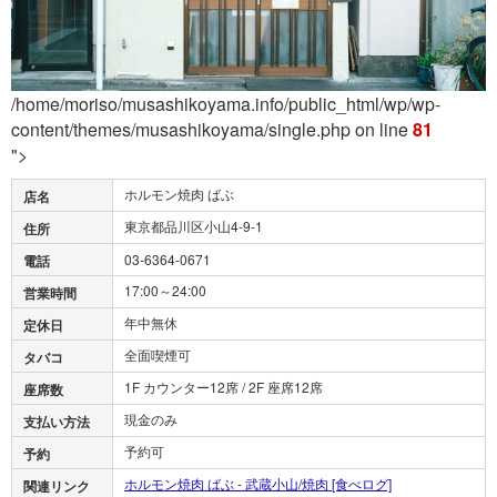
/home/moriso/musashikoyama.info/public_html/wp/wp-
content/themes/musashikoyama/single.php on line
81
">
ホルモン焼肉 ばぶ
店名
東京都品川区小山4-9-1
住所
03-6364-0671
電話
17:00～24:00
営業時間
年中無休
定休日
全面喫煙可
タバコ
1F カウンター12席 / 2F 座席12席
座席数
現金のみ
支払い方法
予約可
予約
ホルモン焼肉 ばぶ - 武蔵小山/焼肉 [食べログ]
関連リンク