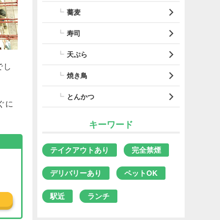
蕎麦
寿司
天ぷら
でし
焼き鳥
とんかつ
ぐに
キーワード
テイクアウトあり
完全禁煙
デリバリーあり
ペットOK
駅近
ランチ